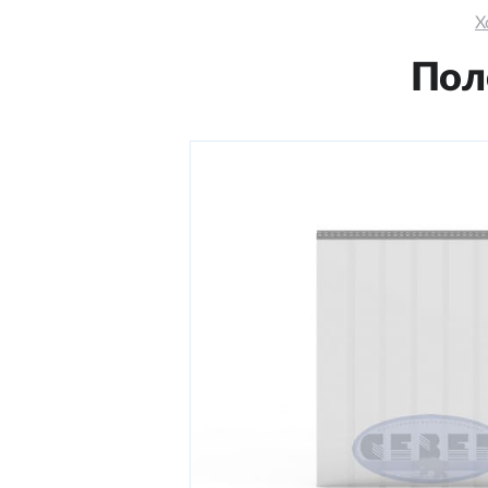
Х
Пол