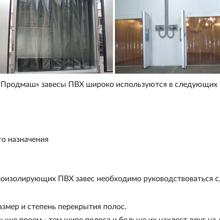
«Продмаш»
завесы ПВХ широко используются в следующих
о назначения
лоизолирующих ПВХ завес необходимо руководствоваться
змер и степень перекрытия полос.
ыше проем - тем шире полоса и больше их нахлест друг на 